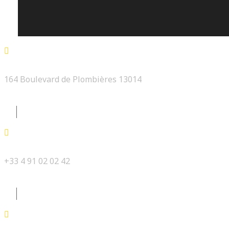
164 Boulevard de Plombières 13014
+33 4 91 02 02 42