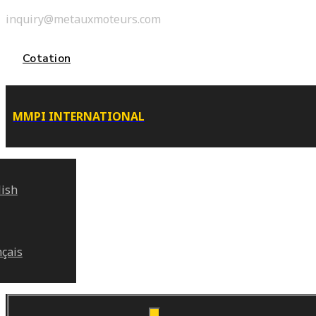
inquiry@metauxmoteurs.com
Cotation
MMPI INTERNATIONAL
lish
nçais